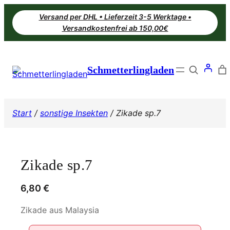
Zum
Versand per DHL • Lieferzeit 3-5 Werktage •
Inhalt
Versandkostenfrei ab 150,00€
springen
Search
Schmetterlingladen
Start
/
sonstige Insekten
/ Zikade sp.7
Zikade sp.7
6,80
€
Zikade aus Malaysia