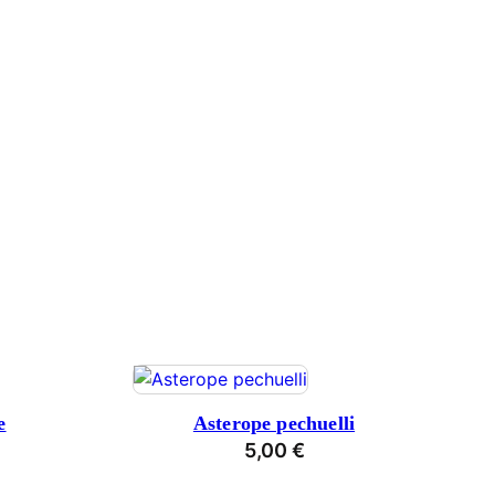
e
Asterope pechuelli
5,00
€