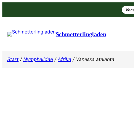
Zum
Vers
Inhalt
springen
Schmetterlingladen
Start
/
Nymphalidae
/
Afrika
/ Vanessa atalanta