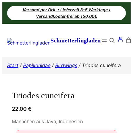
Zum
Versand per DHL • Lieferzeit 3-5 Werktage •
Inhalt
Versandkostenfrei ab 150,00€
springen
Search
Schmetterlingladen
Start
/
Papilionidae
/
Birdwings
/ Triodes cuneifera
Triodes cuneifera
22,00
€
Männchen aus Java, Indonesien