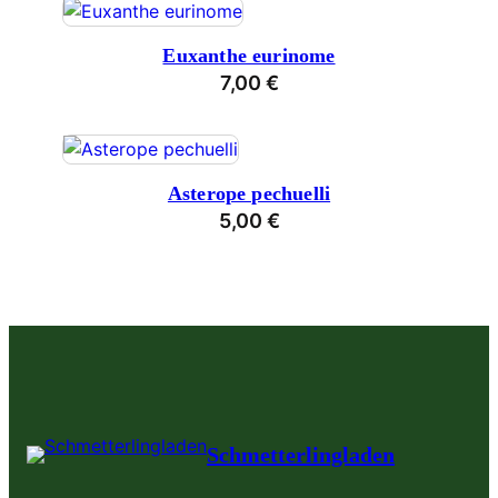
Euxanthe eurinome
7,00
€
Asterope pechuelli
5,00
€
Schmetterlingladen