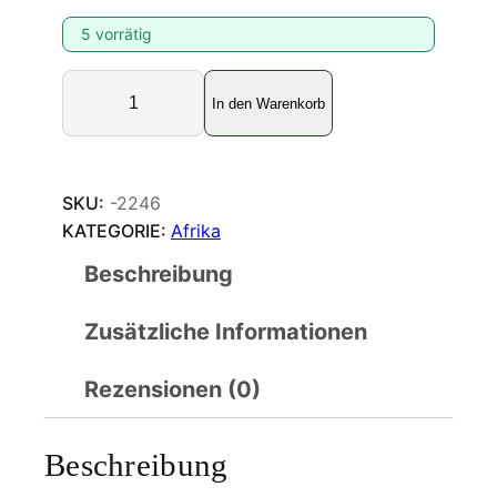
5 vorrätig
S
In den Warenkorb
p
e
y
e
SKU:
-2246
r
KATEGORIE:
Afrika
i
Beschreibung
a
a
Zusätzliche Informationen
g
l
a
Rezensionen (0)
j
a
Beschreibung
M