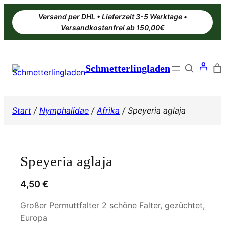
Zum
Versand per DHL • Lieferzeit 3-5 Werktage •
Inhalt
Versandkostenfrei ab 150,00€
springen
Search
Schmetterlingladen
Start
/
Nymphalidae
/
Afrika
/ Speyeria aglaja
Speyeria aglaja
4,50
€
Großer Permuttfalter 2 schöne Falter, gezüchtet,
Europa