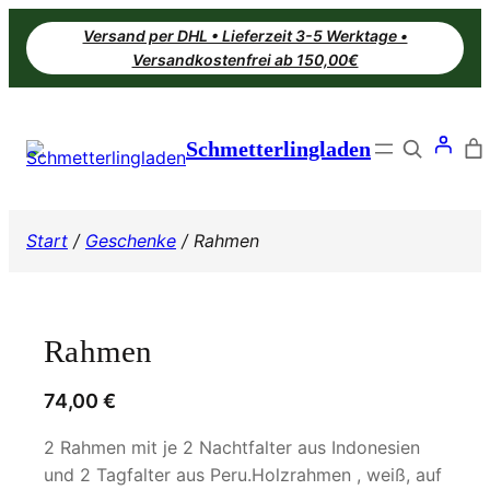
Zum
Versand per DHL • Lieferzeit 3-5 Werktage •
Inhalt
Versandkostenfrei ab 150,00€
springen
Search
Schmetterlingladen
Start
/
Geschenke
/ Rahmen
Rahmen
74,00
€
2 Rahmen mit je 2 Nachtfalter aus Indonesien
und 2 Tagfalter aus Peru.Holzrahmen , weiß, auf