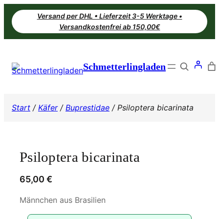
Zum
Versand per DHL • Lieferzeit 3-5 Werktage •
Inhalt
Versandkostenfrei ab 150,00€
springen
Search
Schmetterlingladen
Start
/
Käfer
/
Buprestidae
/ Psiloptera bicarinata
Psiloptera bicarinata
65,00
€
Männchen aus Brasilien