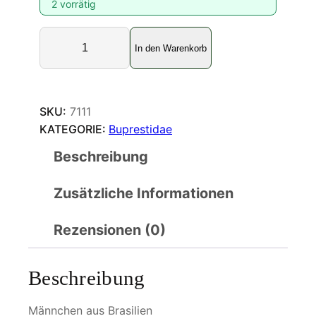
2 vorrätig
P
In den Warenkorb
s
i
l
o
SKU:
7111
p
KATEGORIE:
Buprestidae
t
Beschreibung
e
r
Zusätzliche Informationen
a
b
i
Rezensionen (0)
c
a
Beschreibung
r
i
Männchen aus Brasilien