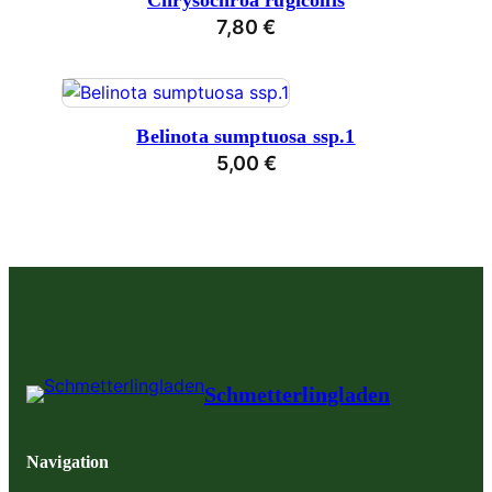
Chrysochroa rugicollis
7,80
€
Belinota sumptuosa ssp.1
5,00
€
Schmetterlingladen
Navigation