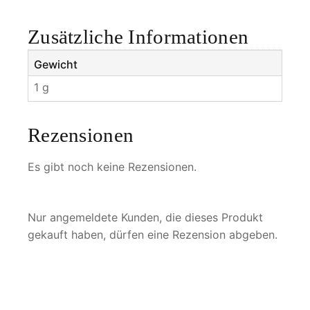
n
a
Zusätzliche Informationen
t
a
Gewicht
M
1 g
e
n
g
Rezensionen
e
Es gibt noch keine Rezensionen.
Nur angemeldete Kunden, die dieses Produkt
gekauft haben, dürfen eine Rezension abgeben.