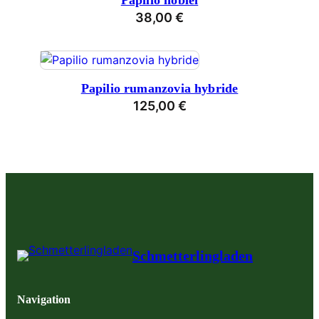
Papilio noblei
38,00
€
Papilio rumanzovia hybride
125,00
€
Schmetterlingladen
Navigation