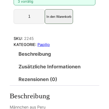
3 vorrätig
P
In den Warenkorb
a
p
i
l
SKU:
2245
i
KATEGORIE:
Papilio
o
Beschreibung
z
a
Zusätzliche Informationen
g
r
e
Rezensionen (0)
u
s
Beschreibung
M
e
Männchen aus Peru