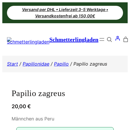
Zum
Versand per DHL • Lieferzeit 3-5 Werktage •
Inhalt
Versandkostenfrei ab 150,00€
springen
Search
Schmetterlingladen
Start
/
Papilionidae
/
Papilio
/ Papilio zagreus
Papilio zagreus
20,00
€
Männchen aus Peru