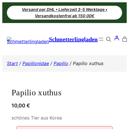
Zum
Versand per DHL • Lieferzeit 3-5 Werktage •
Inhalt
Versandkostenfrei ab 150,00€
springen
Search
Schmetterlingladen
Start
/
Papilionidae
/
Papilio
/ Papilio xuthus
Papilio xuthus
10,00
€
schönes Tier aus Korea