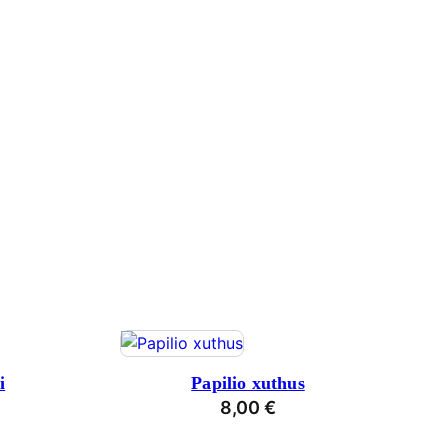
i
Papilio xuthus
8,00
€