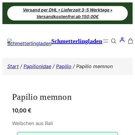
Zum
Versand per DHL • Lieferzeit 3-5 Werktage •
Inhalt
Versandkostenfrei ab 150,00€
springen
Search
Schmetterlingladen
Start
/
Papilionidae
/
Papilio
/ Papilio memnon
Papilio memnon
10,00
€
Weibchen aus Bali