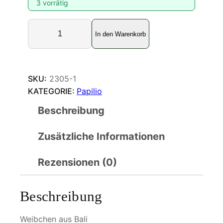
3 vorrätig
P
In den Warenkorb
a
p
i
l
SKU:
2305-1
i
KATEGORIE:
Papilio
o
Beschreibung
m
e
Zusätzliche Informationen
m
n
o
Rezensionen (0)
n
M
Beschreibung
e
n
Weibchen aus Bali