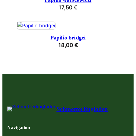
Papilio warscewiczi
17,50
€
Papilio bridgei
18,00
€
Schmetterlingladen
Navigation