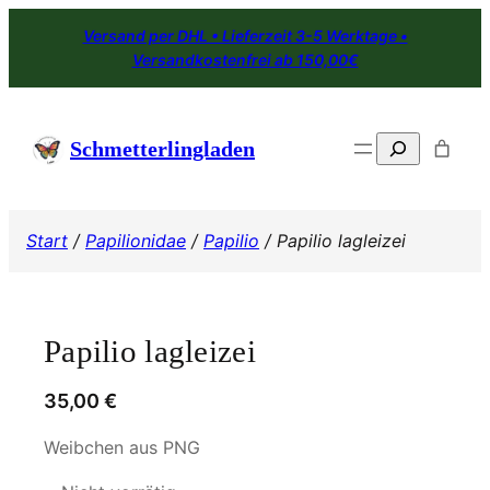
Zum
Versand per DHL • Lieferzeit 3-5 Werktage •
Inhalt
Versandkostenfrei ab 150,00€
springen
Search
Schmetterlingladen
Start
/
Papilionidae
/
Papilio
/ Papilio lagleizei
Papilio lagleizei
35,00
€
Weibchen aus PNG