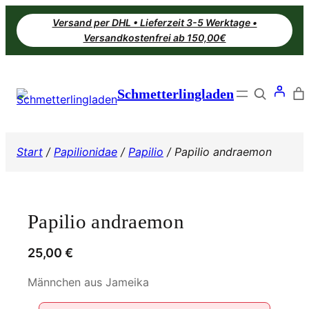
Zum
Versand per DHL • Lieferzeit 3-5 Werktage •
Inhalt
Versandkostenfrei ab 150,00€
springen
Search
Schmetterlingladen
Start
/
Papilionidae
/
Papilio
/ Papilio andraemon
Papilio andraemon
25,00
€
Männchen aus Jameika