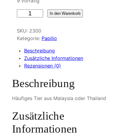
9 vorrätig
P
In den Warenkorb
a
l
SKU:
2300
i
Kategorie:
Papilio
l
i
Beschreibung
o
Zusätzliche Informationen
d
Rezensionen (0)
e
Beschreibung
m
o
d
Häufiges Tier aus Malaysia oder Thailand
o
c
Zusätzliche
u
Informationen
s
M