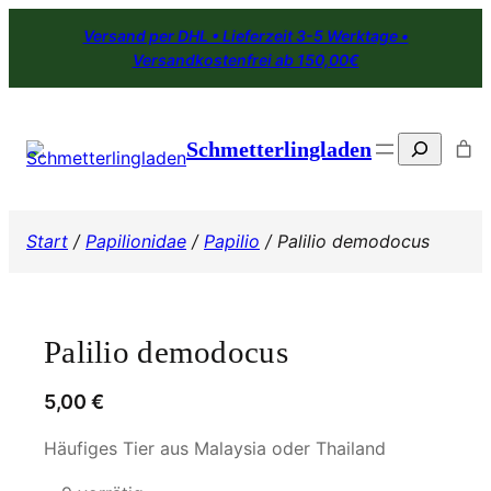
Zum
Versand per DHL • Lieferzeit 3-5 Werktage •
Inhalt
Versandkostenfrei ab 150,00€
springen
Search
Schmetterlingladen
Start
/
Papilionidae
/
Papilio
/ Palilio demodocus
Palilio demodocus
5,00
€
Häufiges Tier aus Malaysia oder Thailand