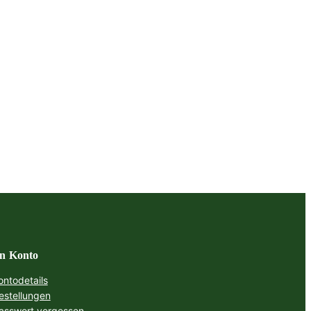
n Konto
ontodetails
estellungen
asswort vergessen