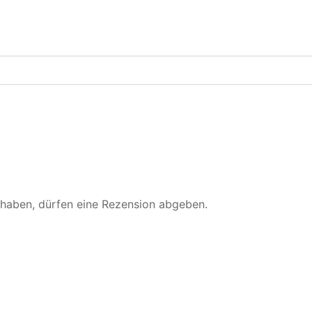
n
g
e
 haben, dürfen eine Rezension abgeben.