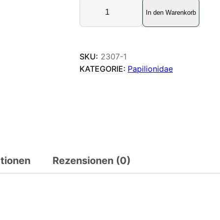
P
In den Warenkorb
a
c
h
l
SKU:
2307-1
i
KATEGORIE:
Papilionidae
o
p
t
a
h
e
c
ationen
Rezensionen (0)
t
o
r
M
e