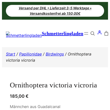
Zum
Versand per DHL • Lieferzeit 3-5 Werktage •
Inhalt
Versandkostenfrei ab 150,00€
springen
Search
Schmetterlingladen
Start
/
Papilionidae
/
Birdwings
/ Ornithoptera
victoria vicroria
Ornithoptera victoria vicroria
185,00
€
Männchen aus Guadalcanal