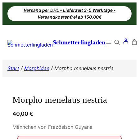
Zum
Versand per DHL • Lieferzeit 3-5 Werktage •
Inhalt
Versandkostenfrei ab 150,00€
springen
Search
Schmetterlingladen
Start
/
Morphidae
/ Morpho menelaus nestria
Morpho menelaus nestria
40,00
€
Männchen von Frazösisch Guyana