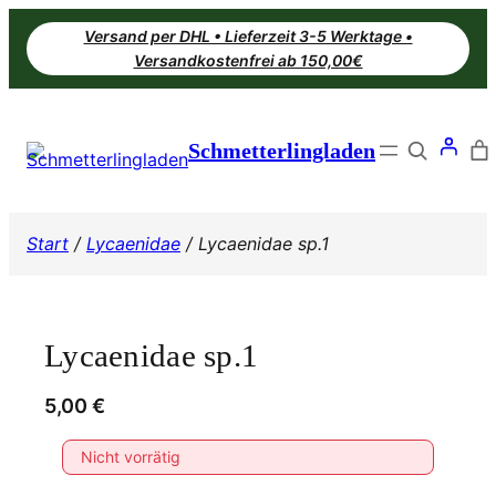
Zum
Versand per DHL • Lieferzeit 3-5 Werktage •
Inhalt
Versandkostenfrei ab 150,00€
springen
Search
Schmetterlingladen
Start
/
Lycaenidae
/ Lycaenidae sp.1
Lycaenidae sp.1
5,00
€
Nicht vorrätig