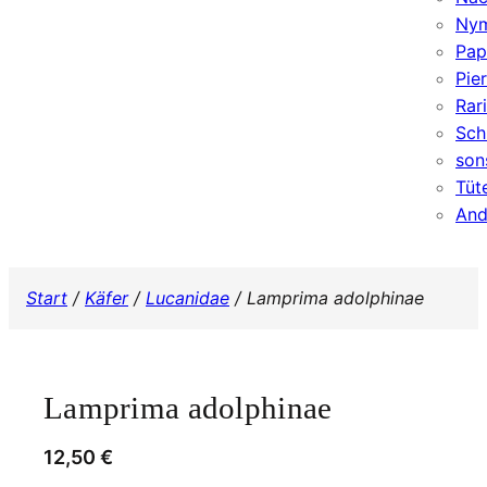
Nym
Pap
Pie
Rar
Sch
son
Tüt
And
Start
/
Käfer
/
Lucanidae
/ Lamprima adolphinae
Lamprima adolphinae
12,50
€