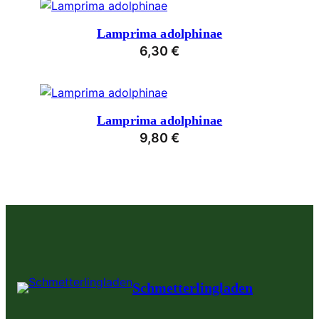
Lamprima adolphinae
6,30
€
Lamprima adolphinae
9,80
€
Schmetterlingladen