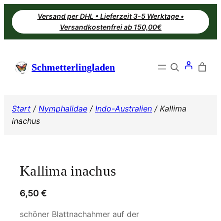
Zum
Versand per DHL • Lieferzeit 3-5 Werktage •
Inhalt
Versandkostenfrei ab 150,00€
springen
Search
Schmetterlingladen
Start
/
Nymphalidae
/
Indo-Australien
/ Kallima
inachus
Kallima inachus
6,50
€
schöner Blattnachahmer auf der