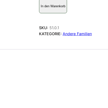
H
In den Warenkorb
e
l
i
c
SKU:
51.0.1
o
KATEGORIE:
Andere Familien
n
i
i
d
a
e
M
e
n
g
e