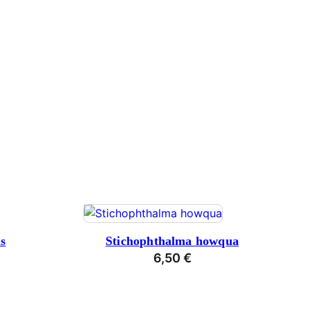
s
Stichophthalma howqua
6,50
€