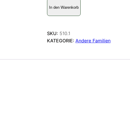
H
In den Warenkorb
e
l
i
c
SKU:
510.1
o
KATEGORIE:
Andere Familien
n
i
i
d
a
e
M
e
n
g
e