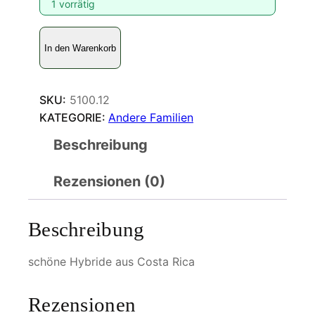
1 vorrätig
H
In den Warenkorb
e
l
i
SKU:
5100.12
c
KATEGORIE:
Andere Familien
o
n
Beschreibung
i
i
Rezensionen (0)
d
a
Beschreibung
e
M
schöne Hybride aus Costa Rica
e
n
g
Rezensionen