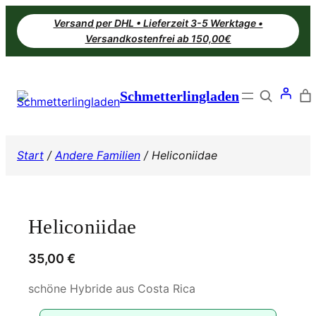
Zum
Versand per DHL • Lieferzeit 3-5 Werktage •
Inhalt
Versandkostenfrei ab 150,00€
springen
Search
Schmetterlingladen
Start
/
Andere Familien
/ Heliconiidae
Heliconiidae
35,00
€
schöne Hybride aus Costa Rica