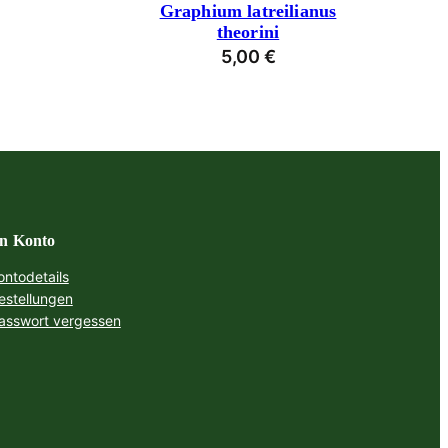
Graphium latreilianus
theorini
5,00
€
n Konto
ontodetails
estellungen
asswort vergessen