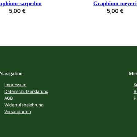
aphium sarpedon
Graphium meyeri
5,00
€
5,00
€
Navigation
Mei
Impressum
K
Datenschutzerklärung
B
AGB
P
Widerrufsbelehrung
Versandarten