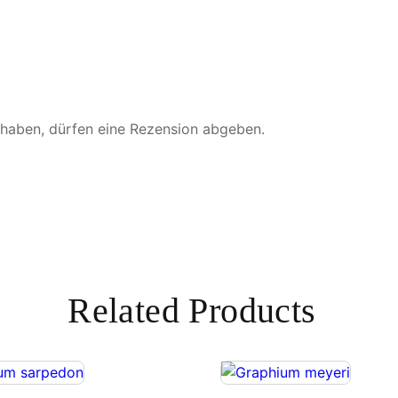
m
M
e
n
g
e
 haben, dürfen eine Rezension abgeben.
Related Products