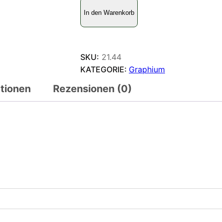
G
In den Warenkorb
r
a
p
h
SKU:
21.44
i
KATEGORIE:
Graphium
u
ationen
Rezensionen (0)
m
m
a
c
l
e
a
y
a
n
u