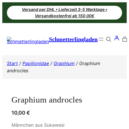
Zum
Versand per DHL • Lieferzeit 3-5 Werktage •
Inhalt
Versandkostenfrei ab 150,00€
springen
Search
Schmetterlingladen
Start
/
Papilionidae
/
Graphium
/ Graphium
androcles
Graphium androcles
10,00
€
Männchen aus Sukawesi