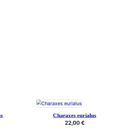
us
Charaxes eurialus
22,00
€