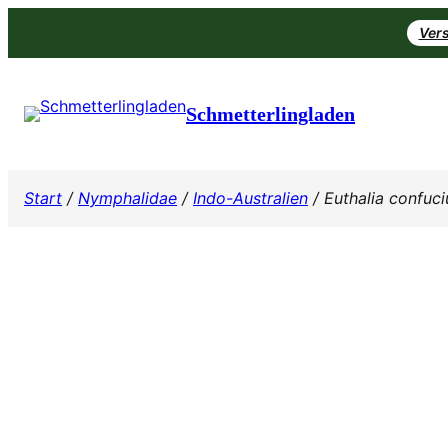
Zum
Vers
Inhalt
springen
Schmetterlingladen
Start
/
Nymphalidae
/
Indo-Australien
/ Euthalia confuci