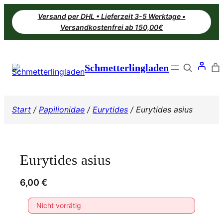
Zum
Versand per DHL • Lieferzeit 3-5 Werktage •
Inhalt
Versandkostenfrei ab 150,00€
springen
Search
Schmetterlingladen
Start
/
Papilionidae
/
Eurytides
/ Eurytides asius
Eurytides asius
6,00
€
Nicht vorrätig