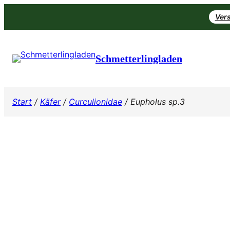
Zum
Vers
Inhalt
springen
Schmetterlingladen
Start
/
Käfer
/
Curculionidae
/ Eupholus sp.3