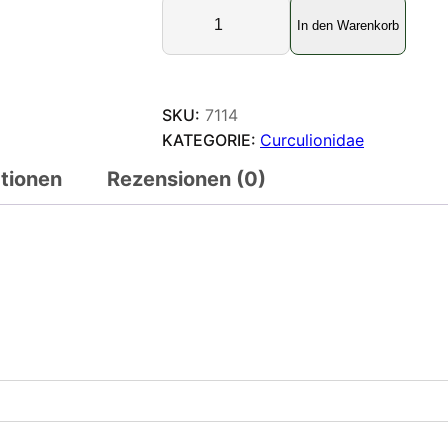
E
In den Warenkorb
u
p
h
o
SKU:
7114
l
KATEGORIE:
Curculionidae
u
ationen
Rezensionen (0)
s
s
p
.
3
M
e
n
g
e