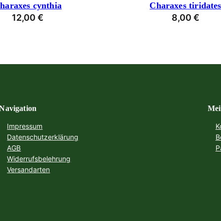
haraxes cynthia
Charaxes tiridate
12,00
€
8,00
€
Navigation
Mei
Impressum
K
Datenschutzerklärung
B
AGB
P
Widerrufsbelehrung
Versandarten