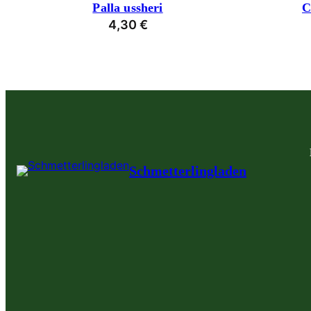
Palla ussheri
C
4,30
€
Schmetterlingladen