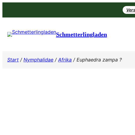
Zum
Vers
Inhalt
springen
Schmetterlingladen
Start
/
Nymphalidae
/
Afrika
/ Euphaedra zampa ?