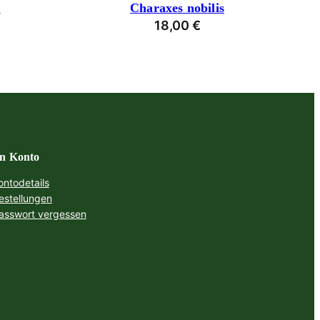
s
Charaxes nobilis
18,00
€
n Konto
ontodetails
estellungen
asswort vergessen