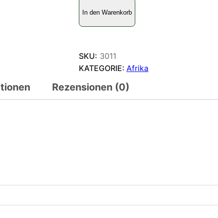
E
In den Warenkorb
u
p
h
a
SKU:
3011
e
KATEGORIE:
Afrika
d
ationen
Rezensionen (0)
r
a
z
a
m
p
a
?
M
e
n