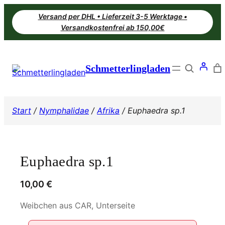
Zum
Versand per DHL • Lieferzeit 3-5 Werktage •
Inhalt
Versandkostenfrei ab 150,00€
springen
Search
Schmetterlingladen
Start
/
Nymphalidae
/
Afrika
/ Euphaedra sp.1
Euphaedra sp.1
10,00
€
Weibchen aus CAR, Unterseite