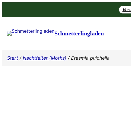
Zum
Vers
Inhalt
springen
Schmetterlingladen
Start
/
Nachtfalter (Moths)
/ Erasmia pulchella