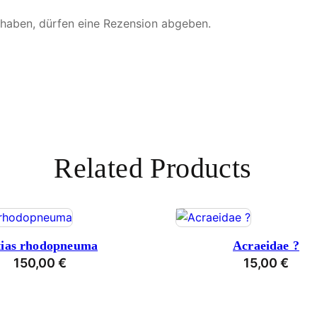
n
 haben, dürfen eine Rezension abgeben.
g
e
Related Products
tias rhodopneuma
Acraeidae ?
150,00
€
15,00
€