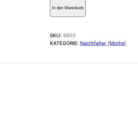
E
In den Warenkorb
r
a
s
m
SKU:
9903
i
KATEGORIE:
Nachtfalter (Moths)
a
p
u
l
c
h
e
l
l
a
M
e