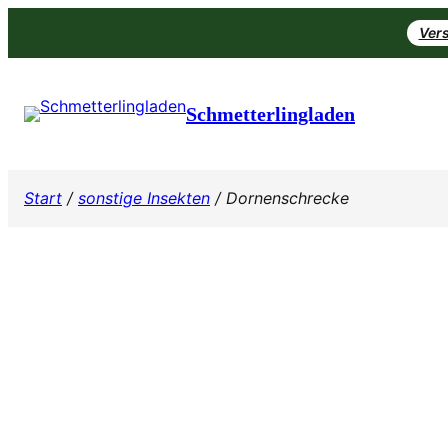
Zum
Vers
Inhalt
springen
Schmetterlingladen
Start
/
sonstige Insekten
/ Dornenschrecke