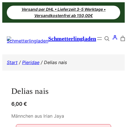
Zum
Versand per DHL • Lieferzeit 3-5 Werktage •
Inhalt
Versandkostenfrei ab 150,00€
springen
Search
Schmetterlingladen
Start
/
Pieridae
/ Delias nais
Delias nais
6,00
€
Männchen aus Irian Jaya