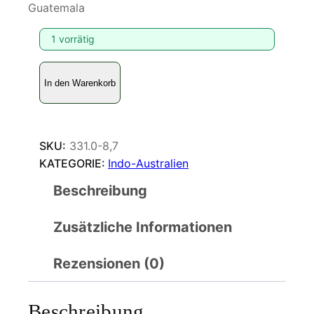
Guatemala
1 vorrätig
C
In den Warenkorb
o
n
s
u
SKU:
331.0-8,7
l
KATEGORIE:
Indo-Australien
e
Beschreibung
x
c
Zusätzliche Informationen
e
l
l
Rezensionen (0)
e
n
Beschreibung