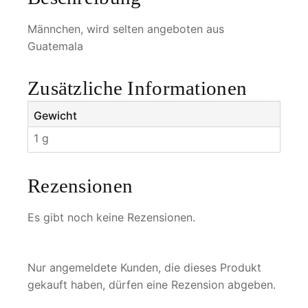
s
M
Männchen, wird selten angeboten aus
e
Guatemala
n
g
Zusätzliche Informationen
e
Gewicht
1 g
Rezensionen
Es gibt noch keine Rezensionen.
Nur angemeldete Kunden, die dieses Produkt
gekauft haben, dürfen eine Rezension abgeben.