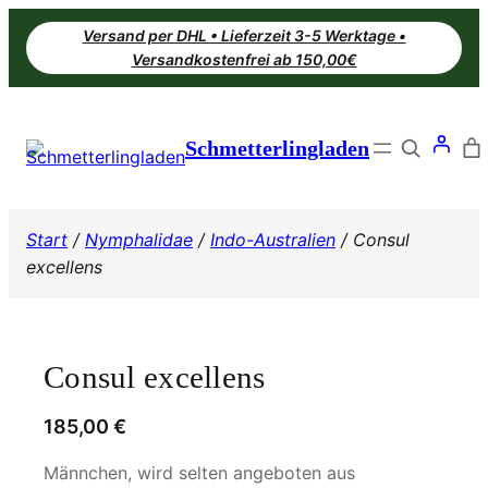
Zum
Versand per DHL • Lieferzeit 3-5 Werktage •
Inhalt
Versandkostenfrei ab 150,00€
springen
Search
Schmetterlingladen
Start
/
Nymphalidae
/
Indo-Australien
/ Consul
excellens
Consul excellens
185,00
€
Männchen, wird selten angeboten aus