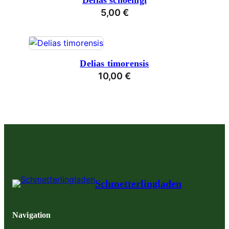
Delias schoenigi
5,00
€
Delias timorensis
10,00
€
Schmetterlingladen
Navigation