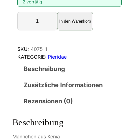
2 vorrätig
C
In den Warenkorb
o
l
o
t
SKU:
4075-1
i
KATEGORIE:
Pieridae
s
Beschreibung
p
r
Zusätzliche Informationen
o
t
o
Rezensionen (0)
m
e
Beschreibung
d
i
Männchen aus Kenia