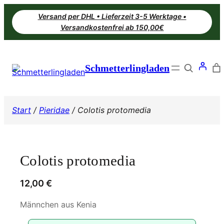
Zum
Versand per DHL • Lieferzeit 3-5 Werktage •
Inhalt
Versandkostenfrei ab 150,00€
springen
Search
Schmetterlingladen
Start
/
Pieridae
/ Colotis protomedia
Colotis protomedia
12,00
€
Männchen aus Kenia