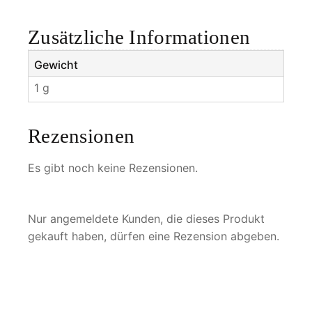
a
M
Zusätzliche Informationen
e
n
Gewicht
g
1 g
e
Rezensionen
Es gibt noch keine Rezensionen.
Nur angemeldete Kunden, die dieses Produkt
gekauft haben, dürfen eine Rezension abgeben.