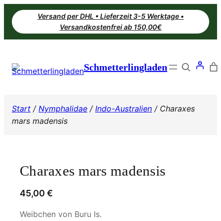
Zum
Versand per DHL • Lieferzeit 3-5 Werktage •
Inhalt
Versandkostenfrei ab 150,00€
springen
Search
Schmetterlingladen
Start
/
Nymphalidae
/
Indo-Australien
/ Charaxes
mars madensis
Charaxes mars madensis
45,00
€
Weibchen von Buru Is.