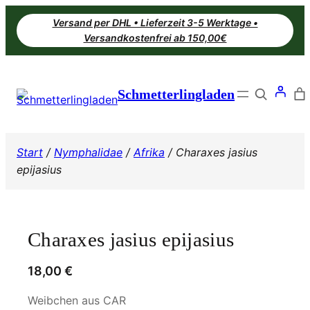
Zum
Versand per DHL • Lieferzeit 3-5 Werktage •
Inhalt
Versandkostenfrei ab 150,00€
springen
Search
Schmetterlingladen
Start
/
Nymphalidae
/
Afrika
/ Charaxes jasius
epijasius
Charaxes jasius epijasius
18,00
€
Weibchen aus CAR