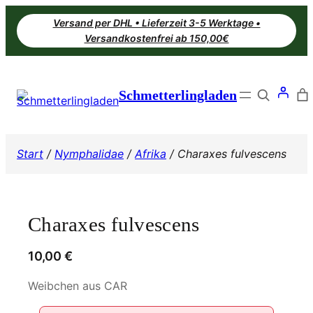
Zum
Versand per DHL • Lieferzeit 3-5 Werktage •
Inhalt
Versandkostenfrei ab 150,00€
springen
Search
Schmetterlingladen
Start
/
Nymphalidae
/
Afrika
/ Charaxes fulvescens
Charaxes fulvescens
10,00
€
Weibchen aus CAR