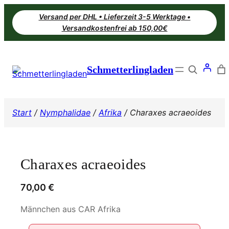
Zum
Versand per DHL • Lieferzeit 3-5 Werktage •
Inhalt
Versandkostenfrei ab 150,00€
springen
Search
Schmetterlingladen
Start
/
Nymphalidae
/
Afrika
/ Charaxes acraeoides
Charaxes acraeoides
70,00
€
Männchen aus CAR Afrika