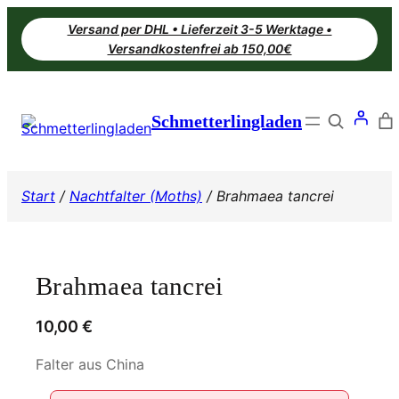
Zum
Versand per DHL • Lieferzeit 3-5 Werktage •
Inhalt
Versandkostenfrei ab 150,00€
springen
Search
Schmetterlingladen
Start
/
Nachtfalter (Moths)
/ Brahmaea tancrei
Brahmaea tancrei
10,00
€
Falter aus China