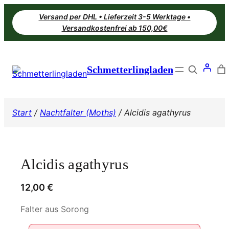
Zum
Versand per DHL • Lieferzeit 3-5 Werktage •
Inhalt
Versandkostenfrei ab 150,00€
springen
Search
Schmetterlingladen
Start
/
Nachtfalter (Moths)
/ Alcidis agathyrus
Alcidis agathyrus
12,00
€
Falter aus Sorong