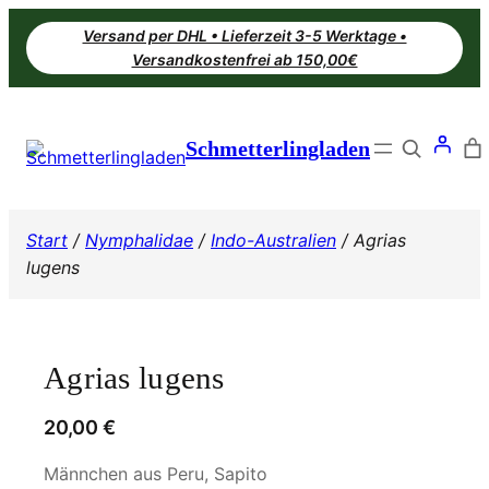
Zum
Versand per DHL • Lieferzeit 3-5 Werktage •
Inhalt
Versandkostenfrei ab 150,00€
springen
Search
Schmetterlingladen
Start
/
Nymphalidae
/
Indo-Australien
/ Agrias
lugens
Agrias lugens
20,00
€
Männchen aus Peru, Sapito