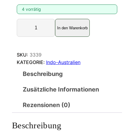
4 vorrätig
A
In den Warenkorb
g
r
i
a
SKU:
3339
s
KATEGORIE:
Indo-Australien
l
Beschreibung
u
g
Zusätzliche Informationen
e
n
s
Rezensionen (0)
M
e
Beschreibung
n