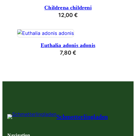
Childrena childreni
12,00
€
Euthalia adonis adonis
7,80
€
Schmetterlingladen
Navigation