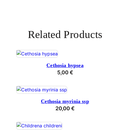
Related Products
Cethosia hypsea
5,00
€
Cethosia myrinia ssp
20,00
€