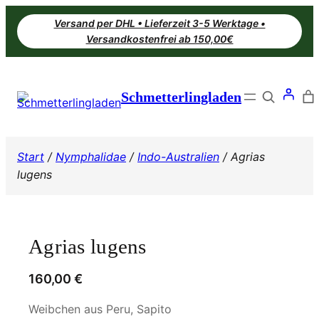
Zum
Versand per DHL • Lieferzeit 3-5 Werktage •
Inhalt
Versandkostenfrei ab 150,00€
springen
Search
Schmetterlingladen
Start
/
Nymphalidae
/
Indo-Australien
/ Agrias
lugens
Agrias lugens
160,00
€
Weibchen aus Peru, Sapito