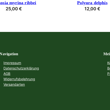
osia myrina ribbei
Polyura delphis
25,00
€
12,00
€
Navigation
Mei
Impressum
K
Datenschutzerklärung
B
AGB
P
Widerrufsbelehrung
Versandarten