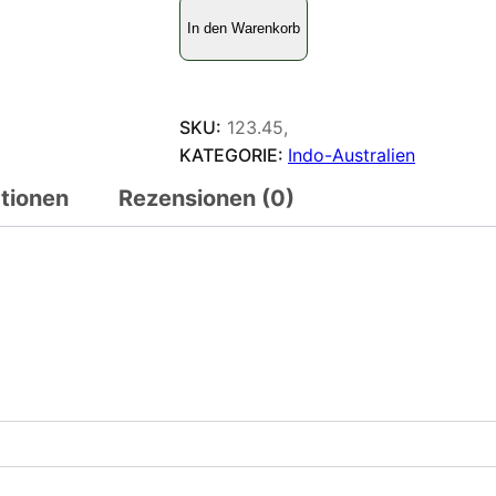
A
In den Warenkorb
g
r
i
a
SKU:
123.45,
s
KATEGORIE:
Indo-Australien
c
ationen
Rezensionen (0)
l
a
u
d
i
a
n
a
c
l
a