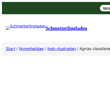
Zum
Vers
Inhalt
springen
Schmetterlingladen
Start
/
Nymphalidae
/
Indo-Australien
/ Agrias claudian