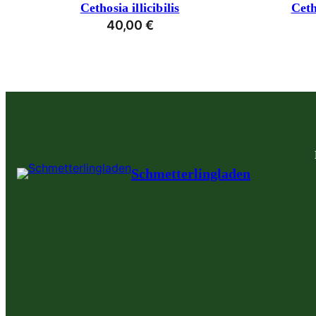
Cethosia illicibilis
Ceth
40,00
€
Schmetterlingladen