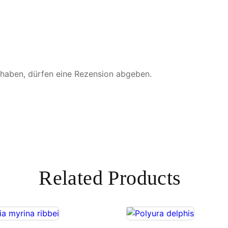
u
d
i
a
n
u
 haben, dürfen eine Rezension abgeben.
s
M
e
n
g
e
Related Products