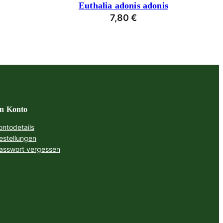
Euthalia adonis adonis
7,80
€
n Konto
ontodetails
estellungen
asswort vergessen