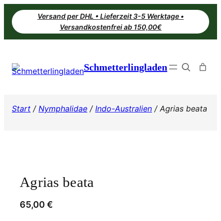
Zum
Versand per DHL • Lieferzeit 3-5 Werktage •
Inhalt
Versandkostenfrei ab 150,00€
springen
Search
Schmetterlingladen
Start
/
Nymphalidae
/
Indo-Australien
/ Agrias beata
Agrias beata
65,00
€