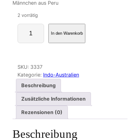
Männchen aus Peru
2 vorrätig
A
In den Warenkorb
g
r
i
a
s
SKU:
3337
b
Kategorie:
Indo-Australien
e
Beschreibung
a
t
Zusätzliche Informationen
a
Rezensionen (0)
M
e
n
Beschreibung
g