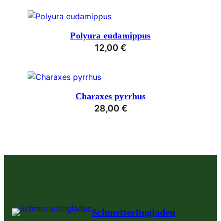
Polyura eudamippus
12,00
€
Charaxes pyrrhus
28,00
€
Schmetterlingladen