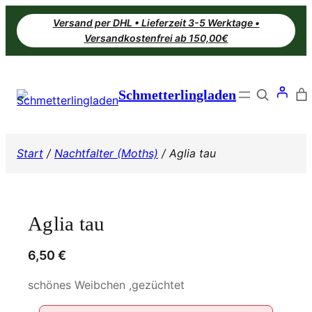
Zum
Versand per DHL • Lieferzeit 3-5 Werktage •
Inhalt
Versandkostenfrei ab 150,00€
springen
Search
Schmetterlingladen
Start
/
Nachtfalter (Moths)
/ Aglia tau
Aglia tau
6,50
€
schönes Weibchen ,gezüchtet