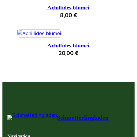
Achillides blumei
8,00
€
Achillides blumei
20,00
€
Schmetterlingladen
Navigation