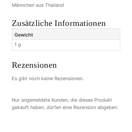
r
Männchen aus Thailand
u
s
Zusätzliche Informationen
M
e
Gewicht
n
1 g
g
e
Rezensionen
Es gibt noch keine Rezensionen.
Nur angemeldete Kunden, die dieses Produkt
gekauft haben, dürfen eine Rezension abgeben.