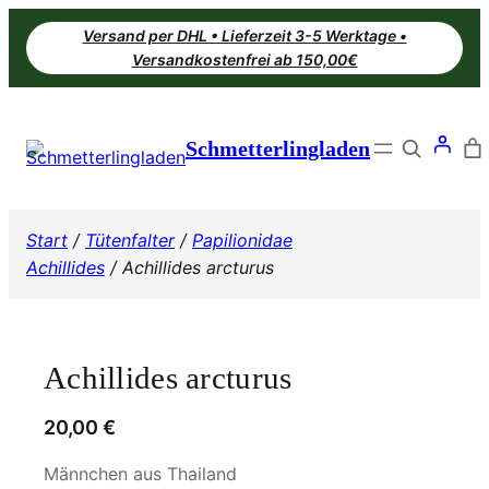
Zum
Versand per DHL • Lieferzeit 3-5 Werktage •
Inhalt
Versandkostenfrei ab 150,00€
springen
Search
Schmetterlingladen
Start
/
Tütenfalter
/
Papilionidae
Achillides
/ Achillides arcturus
Achillides arcturus
20,00
€
Männchen aus Thailand