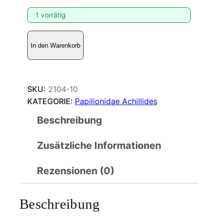
1 vorrätig
A
In den Warenkorb
c
h
i
l
SKU:
2104-10
l
KATEGORIE:
Papilionidae Achillides
i
Beschreibung
d
e
Zusätzliche Informationen
s
a
r
Rezensionen (0)
c
t
Beschreibung
u